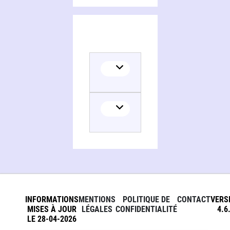
Persons and organizations related to Sainte Jeanne de Lestonnac, épouse, mère, fondatrice, au service de la jeunesse
INFORMATIONS
MENTIONS
POLITIQUE DE
CONTACT
VERS
MISES À JOUR
LÉGALES
CONFIDENTIALITÉ
4.6
LE 28-04-2026