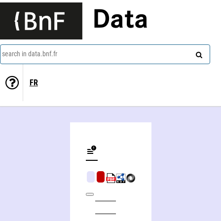
Data
search in data.bnf.fr
FR