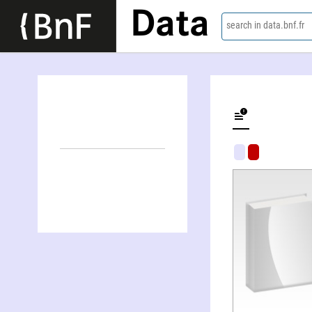
Data
search in data.bnf.fr