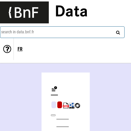
Data
search in data.bnf.fr
FR