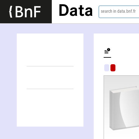
Data
search in data.bnf.fr