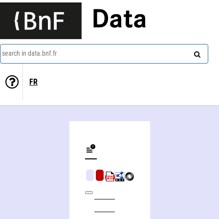
Data
search in data.bnf.fr
FR