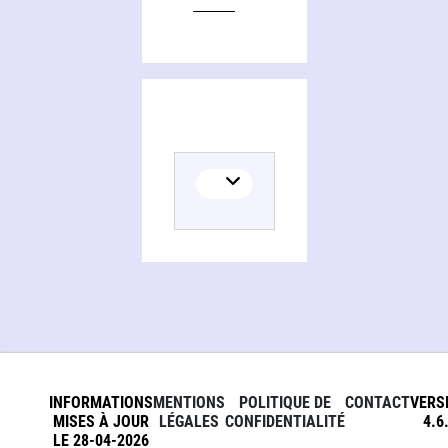
INFORMATIONS
MENTIONS
POLITIQUE DE
CONTACT
VERS
MISES À JOUR
LÉGALES
CONFIDENTIALITÉ
4.6
LE 28-04-2026