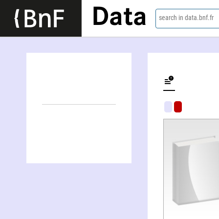
Data
search in data.bnf.fr