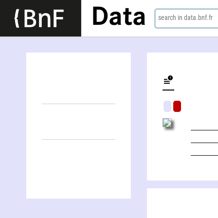
Data
search in data.bnf.fr