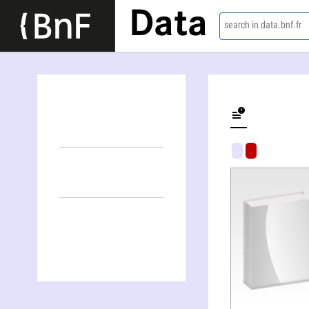
Data
search in data.bnf.fr