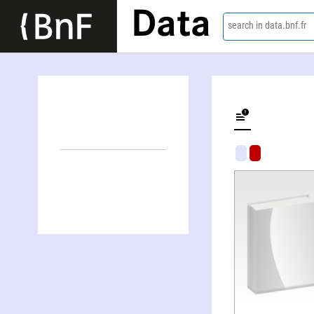
Data
search in data.bnf.fr