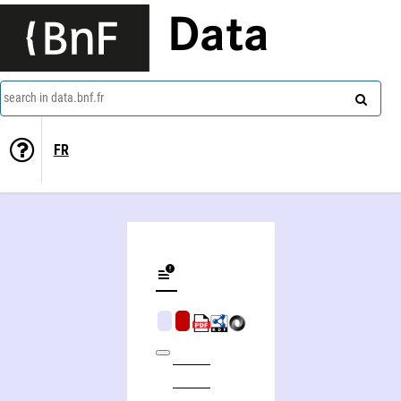
Data
search in data.bnf.fr
FR