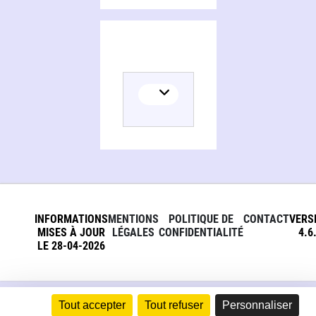
INFORMATIONS
MENTIONS
POLITIQUE DE
CONTACT
VERS
MISES À JOUR
LÉGALES
CONFIDENTIALITÉ
4.6
LE 28-04-2026
Tout accepter
Tout refuser
Personnaliser