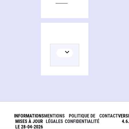
INFORMATIONS
MENTIONS
POLITIQUE DE
CONTACT
VERS
MISES À JOUR
LÉGALES
CONFIDENTIALITÉ
4.6
LE 28-04-2026