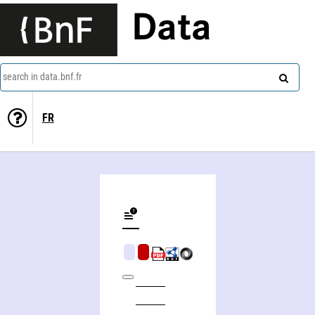
Data
search in data.bnf.fr
FR