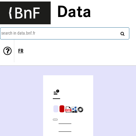
Data
search in data.bnf.fr
FR