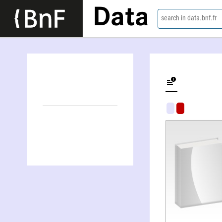
Data
search in data.bnf.fr