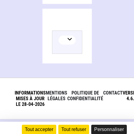
INFORMATIONS
MENTIONS
POLITIQUE DE
CONTACT
VERS
MISES À JOUR
LÉGALES
CONFIDENTIALITÉ
4.6
LE 28-04-2026
Tout accepter
Tout refuser
Personnaliser