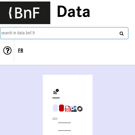
Data
search in data.bnf.fr
FR