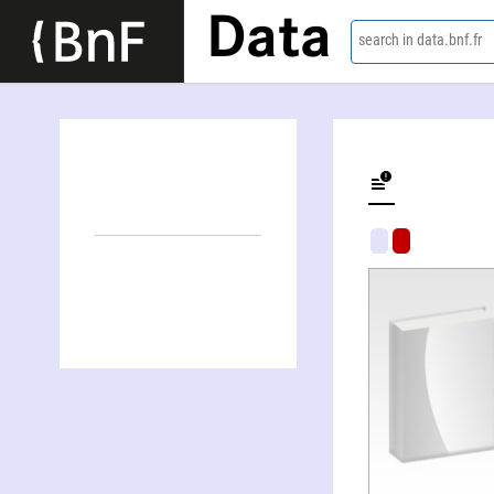
Data
search in data.bnf.fr