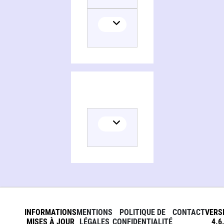
INFORMATIONS
MENTIONS
POLITIQUE DE
CONTACT
VERS
MISES À JOUR
LÉGALES
CONFIDENTIALITÉ
4.6