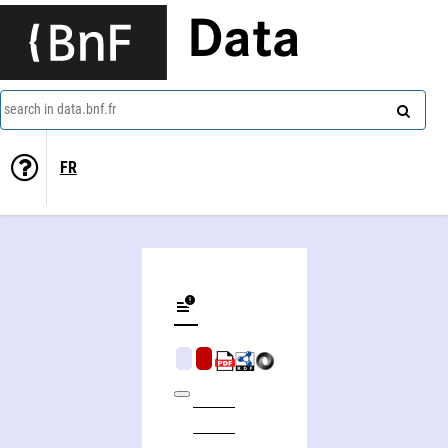
Data
search in data.bnf.fr
FR