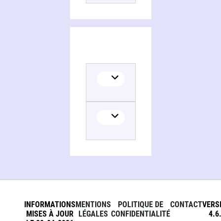
INFORMATIONS
MENTIONS
POLITIQUE DE
CONTACT
VERS
MISES À JOUR
LÉGALES
CONFIDENTIALITÉ
4.6