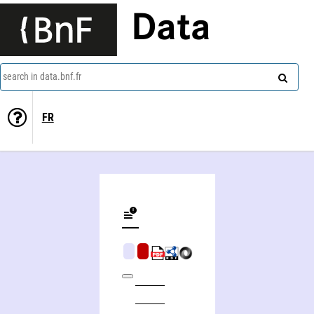
Data
search in data.bnf.fr
FR