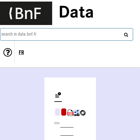
Data
search in data.bnf.fr
FR