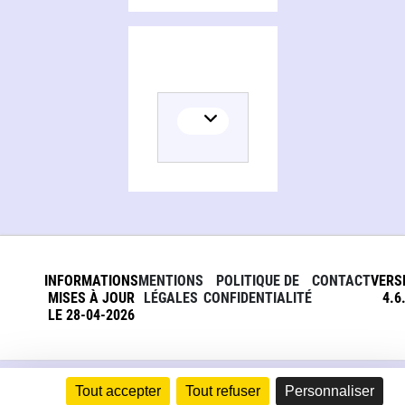
INFORMATIONS
MENTIONS
POLITIQUE DE
CONTACT
VERS
MISES À JOUR
LÉGALES
CONFIDENTIALITÉ
4.6
LE 28-04-2026
Tout accepter
Tout refuser
Personnaliser