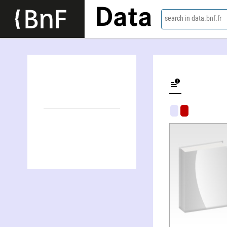
Data
search in data.bnf.fr