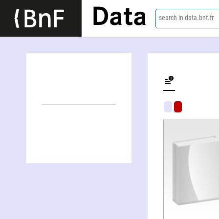
Data
search in data.bnf.fr