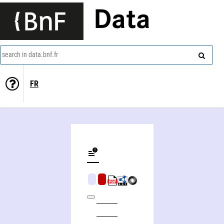
Data
search in data.bnf.fr
FR