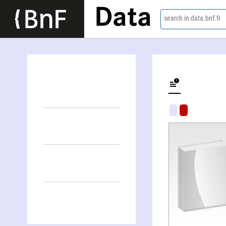
Data
search in data.bnf.fr