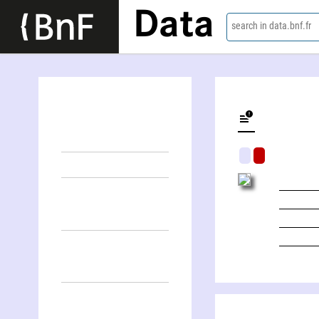
Data
search in data.bnf.fr