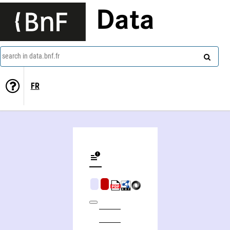
Data
search in data.bnf.fr
FR