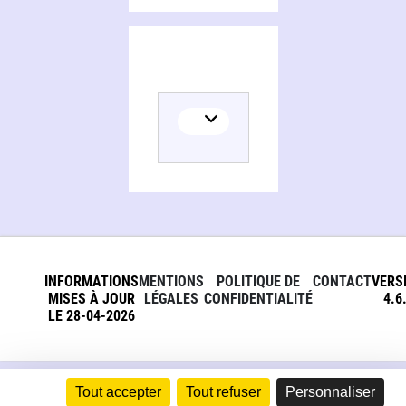
INFORMATIONS
MENTIONS
POLITIQUE DE
CONTACT
VERS
MISES À JOUR
LÉGALES
CONFIDENTIALITÉ
4.6
LE 28-04-2026
Tout accepter
Tout refuser
Personnaliser