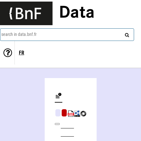
Data
search in data.bnf.fr
FR