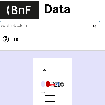
Data
search in data.bnf.fr
FR