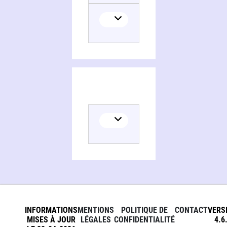
INFORMATIONS
MENTIONS
POLITIQUE DE
CONTACT
VERS
MISES À JOUR
LÉGALES
CONFIDENTIALITÉ
4.6