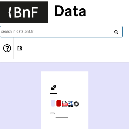
Data
search in data.bnf.fr
FR