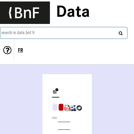
Data
search in data.bnf.fr
FR