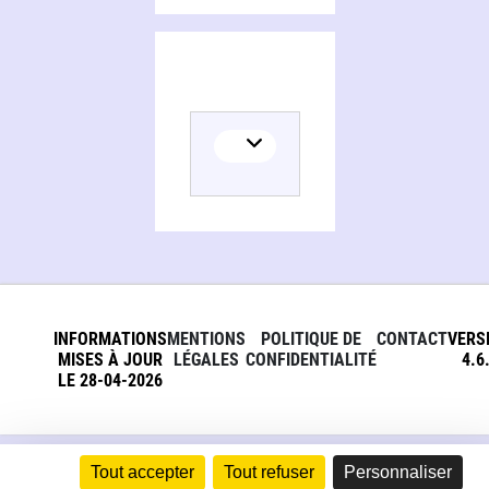
INFORMATIONS
MENTIONS
POLITIQUE DE
CONTACT
VERS
MISES À JOUR
LÉGALES
CONFIDENTIALITÉ
4.6
LE 28-04-2026
Tout accepter
Tout refuser
Personnaliser