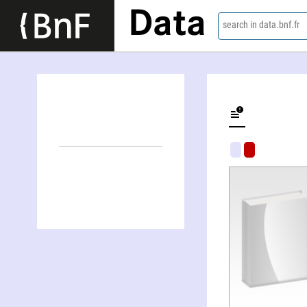
Data
search in data.bnf.fr