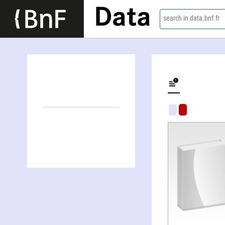
Data
search in data.bnf.fr