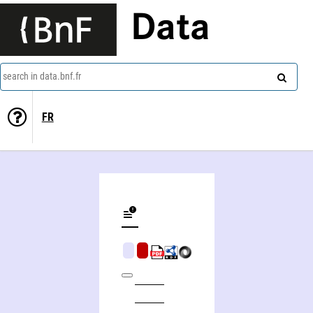
Data
search in data.bnf.fr
FR