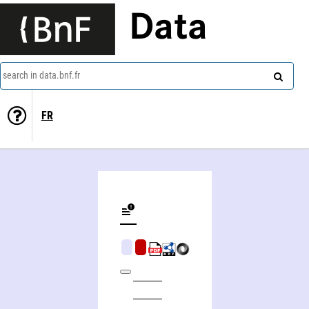
Data
search in data.bnf.fr
FR