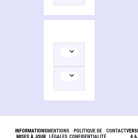
INFORMATIONS
MENTIONS
POLITIQUE DE
CONTACT
VERS
MISES À JOUR
LÉGALES
CONFIDENTIALITÉ
4.6