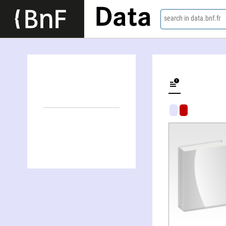
Data
search in data.bnf.fr