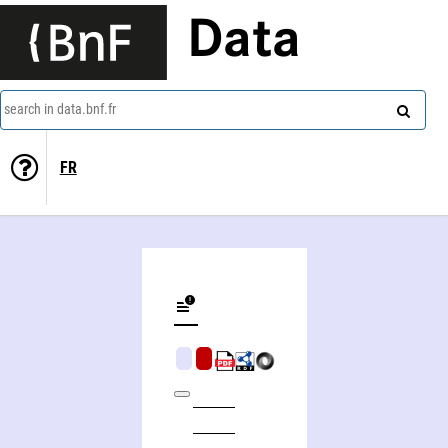
Data
search in data.bnf.fr
FR