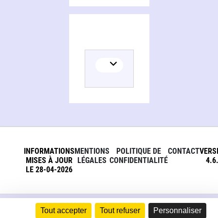
INFORMATIONS
MENTIONS
POLITIQUE DE
CONTACT
VERS
MISES À JOUR
LÉGALES
CONFIDENTIALITÉ
4.6
LE 28-04-2026
Tout accepter
Tout refuser
Personnaliser