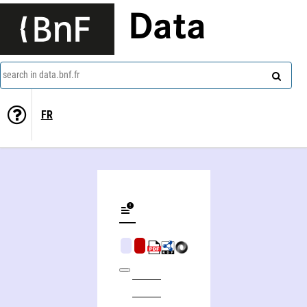
Data
search in data.bnf.fr
FR