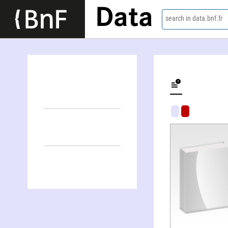
Data
search in data.bnf.fr