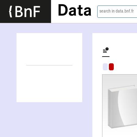
Data
search in data.bnf.fr