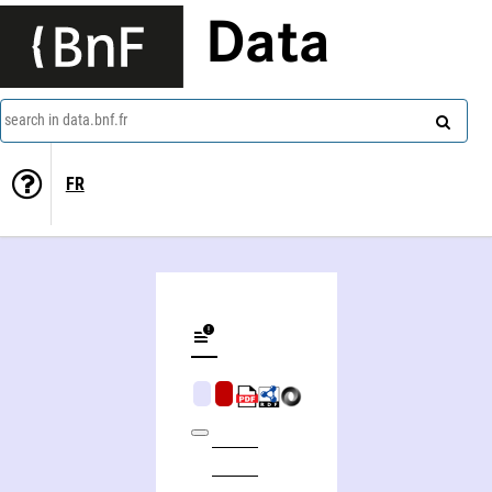
Data
search in data.bnf.fr
FR