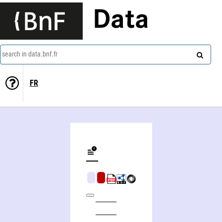
Data
search in data.bnf.fr
FR