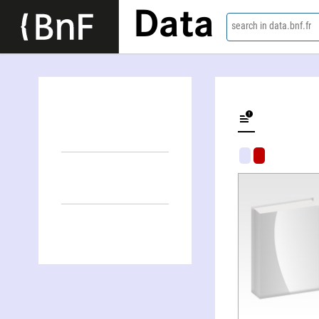
Data
search in data.bnf.fr