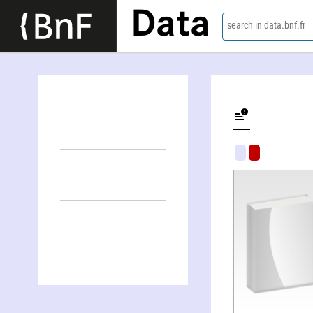
Data
search in data.bnf.fr