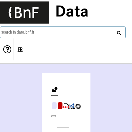
Data
search in data.bnf.fr
FR