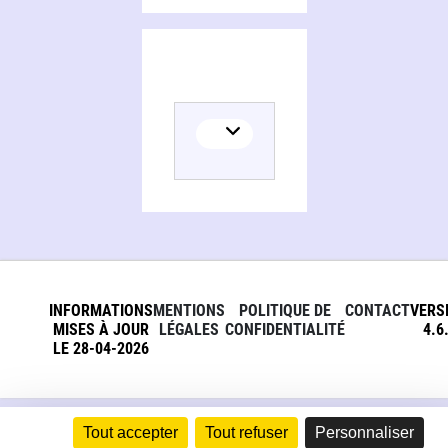
Persons and organizations related to Nepal, an Himalayan kingdom in transition
INFORMATIONS
MENTIONS
POLITIQUE DE
CONTACT
VERS
MISES À JOUR
LÉGALES
CONFIDENTIALITÉ
4.6
LE 28-04-2026
Tout accepter
Tout refuser
Personnaliser