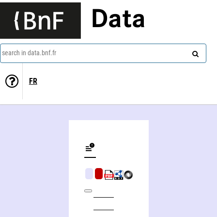
Data
search in data.bnf.fr
FR