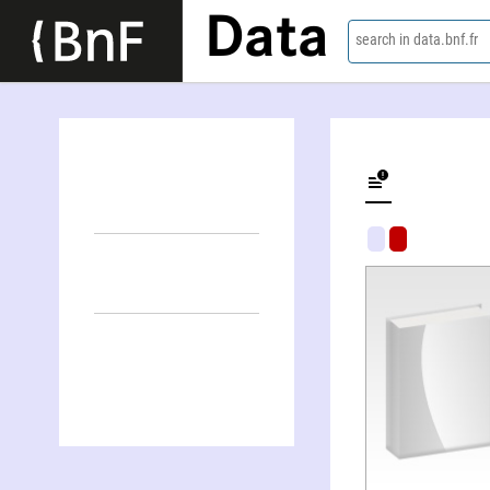
Data
search in data.bnf.fr