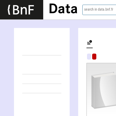
Data
search in data.bnf.fr