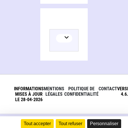
INFORMATIONS
MENTIONS
POLITIQUE DE
CONTACT
VERS
MISES À JOUR
LÉGALES
CONFIDENTIALITÉ
4.6
LE 28-04-2026
Tout accepter
Tout refuser
Personnaliser