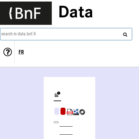
Data
search in data.bnf.fr
FR