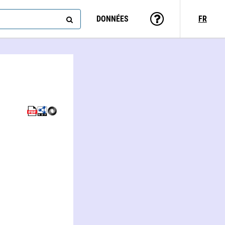
DONNÉES
FR