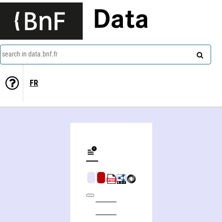
Data
search in data.bnf.fr
FR