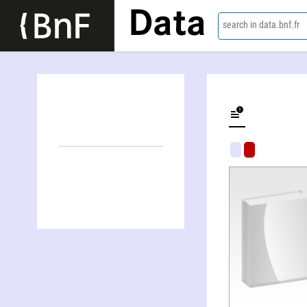
Data
search in data.bnf.fr