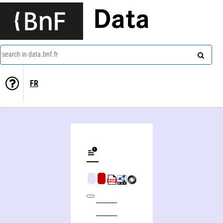
Data
search in data.bnf.fr
FR